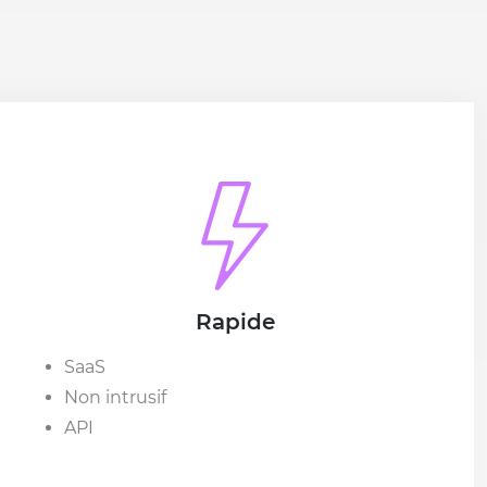
Rapide
SaaS
Non intrusif
API