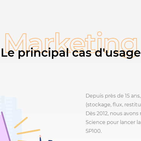
Marketing
Le principal cas d'usage
Depuis près de 15 ans
(stockage, flux, resti
Dès 2012, nous avons m
Science pour lancer 
5P100.