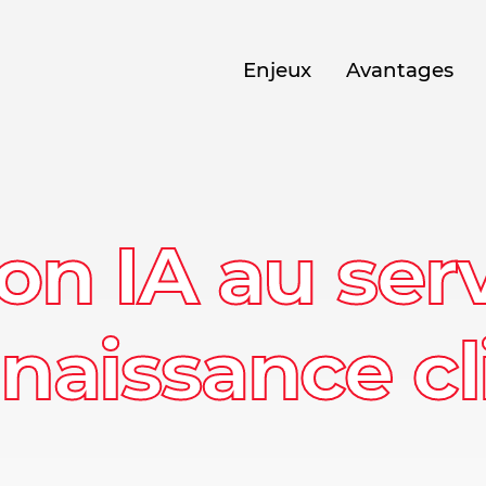
Enjeux
Avantages
on IA au ser
naissance cl