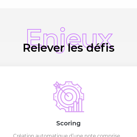
Enjeux
Relever les défis
Scoring
Création automatique d’une note comprise